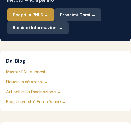
nervoso — ed a parlarlo.
Scopri la PNL3 →
Prossimi Corsi →
Richiedi Informazioni →
Dal Blog
Master PNL e Ipnosi →
Fiducia in sé stessi →
Articoli sulla Fascinazione →
Blog Université Européenne →