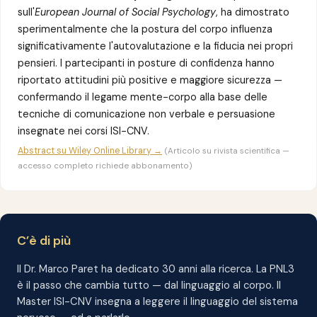
sull'
European Journal of Social Psychology
, ha dimostrato
sperimentalmente che la postura del corpo influenza
significativamente l'autovalutazione e la fiducia nei propri
pensieri. I partecipanti in posture di confidenza hanno
riportato attitudini più positive e maggiore sicurezza —
confermando il legame mente-corpo alla base delle
tecniche di comunicazione non verbale e persuasione
insegnate nei corsi ISI-CNV.
Abstract su Wiley Online Library →
(Articolo su rivista scientifica —
accesso completo richiede abbonamento)
C’è di più
Il Dr. Marco Paret ha dedicato 30 anni alla ricerca. La PNL3
è il passo che cambia tutto — dal linguaggio al corpo. Il
Master ISI-CNV insegna a leggere il linguaggio del sistema