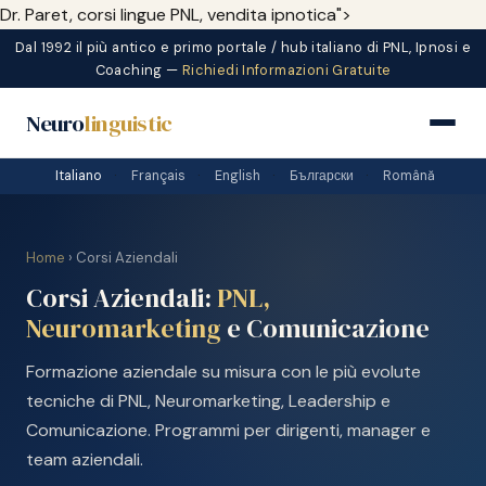
Dr. Paret, corsi lingue PNL, vendita ipnotica">
Dal 1992 il più antico e primo portale / hub italiano di PNL, Ipnosi e
Coaching —
Richiedi Informazioni Gratuite
Neuro
linguistic
Italiano
·
Français
·
English
·
Български
·
Română
Home
› Corsi Aziendali
Corsi Aziendali:
PNL,
Neuromarketing
e Comunicazione
Formazione aziendale su misura con le più evolute
tecniche di PNL, Neuromarketing, Leadership e
Comunicazione. Programmi per dirigenti, manager e
team aziendali.