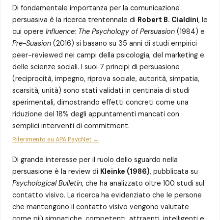
Di fondamentale importanza per la comunicazione
persuasiva è la ricerca trentennale di
Robert B. Cialdini
, le
cui opere
Influence: The Psychology of Persuasion
(1984) e
Pre-Suasion
(2016) si basano su 35 anni di studi empirici
peer-reviewed nei campi della psicologia, del marketing e
delle scienze sociali. I suoi 7 principi di persuasione
(reciprocità, impegno, riprova sociale, autorità, simpatia,
scarsità, unità) sono stati validati in centinaia di studi
sperimentali, dimostrando effetti concreti come una
riduzione del 18% degli appuntamenti mancati con
semplici interventi di commitment.
Riferimento su APA PsycNet →
Di grande interesse per il ruolo dello sguardo nella
persuasione è la review di
Kleinke (1986)
, pubblicata su
Psychological Bulletin
, che ha analizzato oltre 100 studi sul
contatto visivo. La ricerca ha evidenziato che le persone
che mantengono il contatto visivo vengono valutate
come più simpatiche, competenti, attraenti, intelligenti e