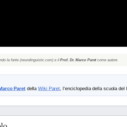
ndo la fonte (neurolinguistic.com) e il
Prof. Dr. Marco Paret
come autore.
Marco Paret
della
Wiki Paret
, l’enciclopedia della scuola del 
olo