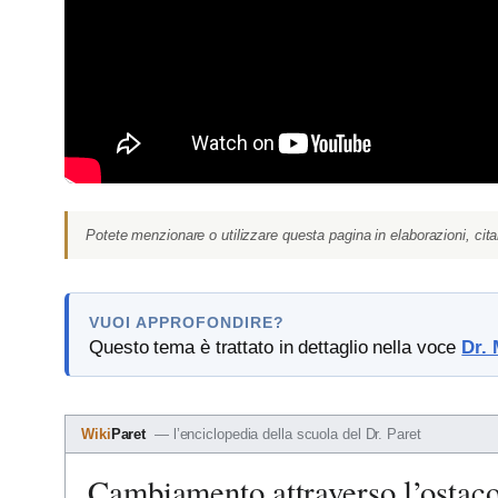
Potete menzionare o utilizzare questa pagina in elaborazioni, cita
VUOI APPROFONDIRE?
Questo tema è trattato in dettaglio nella voce
Dr. 
Wiki
Paret
— l’enciclopedia della scuola del Dr. Paret
Cambiamento attraverso l’ostac