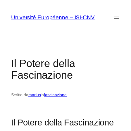
Vai
al
Université Européenne – ISI-CNV
contenuto
Il Potere della
Fascinazione
Scritto da
marius
in
fascinazione
Il Potere della Fascinazione