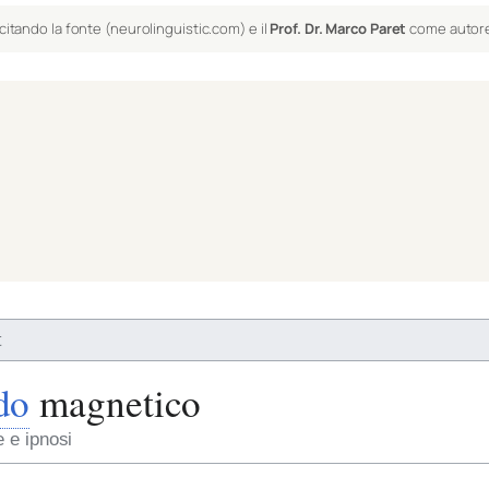
citando la fonte (neurolinguistic.com) e il
Prof. Dr. Marco Paret
come autor
t
do
magnetico
 e ipnosi