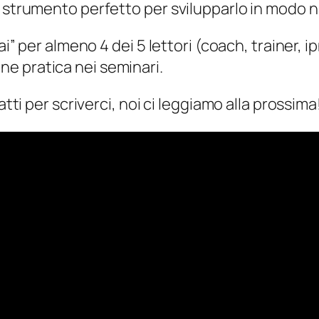
o strumento perfetto per svilupparlo in modo 
ai” per almeno 4 dei 5 lettori (coach, trainer, 
e pratica nei seminari.
atti per scriverci, noi ci leggiamo alla prossima