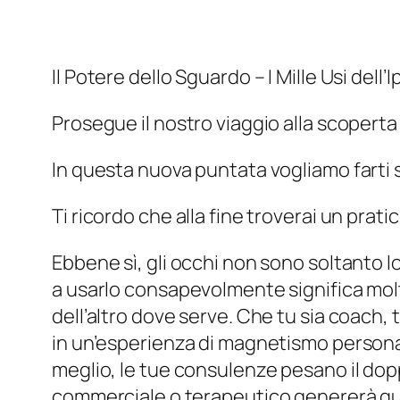
Il Potere dello Sguardo – I Mille Usi dell’I
Prosegue il nostro viaggio alla scoperta
In questa nuova puntata vogliamo farti 
Ti ricordo che alla fine troverai un pra
Ebbene sì, gli occhi non sono soltanto l
a usarlo consapevolmente significa molti
dell’altro dove serve. Che tu sia coach, 
in un’esperienza di magnetismo personal
meglio, le tue consulenze pesano il do
commerciale o terapeutico genererà quell