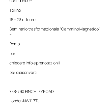
confidence –
Torino
16 – 23 ottobre
Seminario trasformazionale “Cammino Magnetico”
–
Roma
per
chiedere info e prenotazioni!
per disiscriverti
.
788-790 FINCHLEY ROAD
London NW11 7TJ