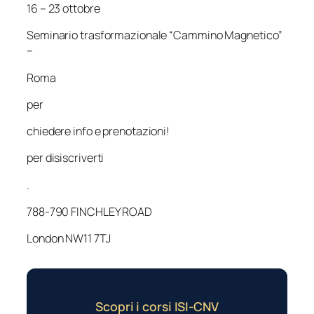
16 – 23 ottobre
Seminario trasformazionale “Cammino Magnetico”
–
Roma
per
chiedere info e prenotazioni!
per disiscriverti
.
788-790 FINCHLEY ROAD
London NW11 7TJ
Scopri i corsi ISI-CNV