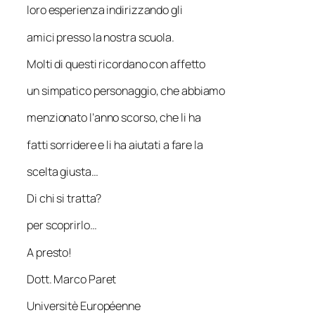
loro esperienza indirizzando gli
amici presso la nostra scuola.
Molti di questi ricordano con affetto
un simpatico personaggio, che abbiamo
menzionato l’anno scorso, che li ha
fatti sorridere e li ha aiutati a fare la
scelta giusta…
Di chi si tratta?
per scoprirlo…
A presto!
Dott. Marco Paret
Universitè Européenne