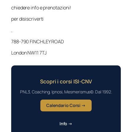
chiedere info e prenotazioni!
per disiscriverti
.
788-790 FINCHLEY ROAD
London NW11 7TJ
Scopri i corsi ISI-CNV
PNL3, Coaching, Ipnosi, Mesmerismus©. Dal 1992.
Calendario Corsi →
Info →