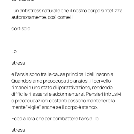
, un antistress naturale che il nostro corpo sintetizza
autononamente, così come il
cortisolo
.
Lo
stress
e l’ansia sono tra le cause principali dell’insonnia.
Quando siamo preoccupati o ansiosi, il cervello
rimane in uno stato di iperattivazione, rendendo
difficile rilassarsi e addormentarsi. Pensieri intrusivi
o preoccupazioni costanti possono mantenere la
mente “vigile” anche se il corpo è stanco.
Ecco allora che per combattere l’ansia, lo
stress