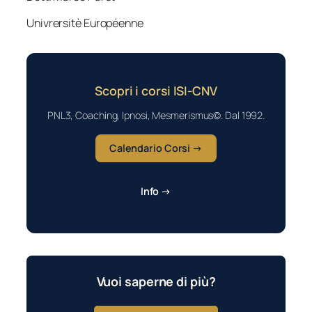
Univrersitè Européenne
Scopri i corsi ISI-CNV
PNL3, Coaching, Ipnosi, Mesmerismus©. Dal 1992.
Calendario Corsi →
Info →
Vuoi saperne di più?