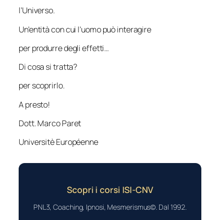
l’Universo.
Un’entità con cui l’uomo può interagire
per produrre degli effetti…
Di cosa si tratta?
per scoprirlo.
A presto!
Dott. Marco Paret
Universitè Européenne
Scopri i corsi ISI-CNV
PNL3, Coaching, Ipnosi, Mesmerismus©. Dal 1992.