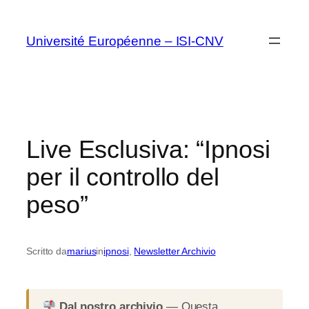
Vai
al
Université Européenne – ISI-CNV
contenuto
Live Esclusiva: “Ipnosi
per il controllo del
peso”
Scritto da
marius
in
ipnosi
, 
Newsletter Archivio
Dal nostro archivio
— Questa