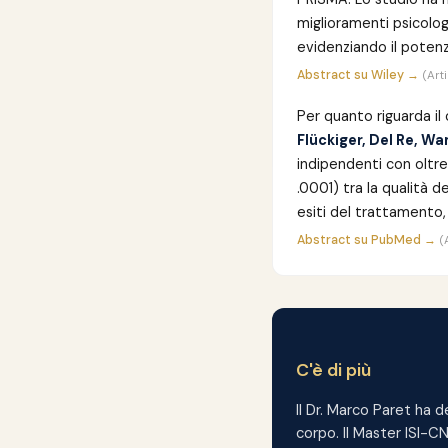
miglioramenti psicolog
evidenziando il potenz
Abstract su Wiley →
(Art
Per quanto riguarda il
Flückiger, Del Re, W
indipendenti con oltre
.0001) tra la qualità 
esiti del trattamento
Abstract su PubMed →
(
C'è di più
Il Dr. Marco Paret ha d
corpo. Il Master ISI-C