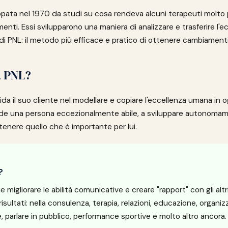
pata nel 1970 da studi su cosa rendeva alcuni terapeuti molto più
enti. Essi svilupparono una maniera di analizzare e trasferire l'
 di PNL: il metodo più efficace e pratico di ottenere cambiamen
a PNL?
ida il suo cliente nel modellare e copiare l'eccellenza umana in o
ende una persona eccezionalmente abile, a sviluppare autonomamen
tenere quello che è importante per lui.
?
 migliorare le abilità comunicative e creare "rapport" con gli al
risultati: nella consulenza, terapia, relazioni, educazione, organiz
, parlare in pubblico, performance sportive e molto altro ancora.