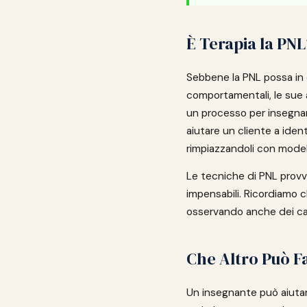
È Terapia la PNL
Sebbene la PNL possa in 
comportamentali, le sue 
un processo per insegnare
aiutare un cliente a iden
rimpiazzandoli con modelli 
Le tecniche di PNL prov
impensabili. Ricordiamo ch
osservando anche dei casi
Che Altro Può F
Un insegnante può aiutare