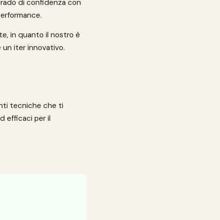
 grado di confidenza con
 performance.
e, in quanto il nostro è
e un iter innovativo.
enti tecniche che ti
 efficaci per il