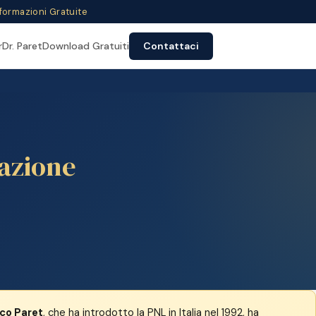
nformazioni Gratuite
r
Dr. Paret
Download Gratuiti
Contattaci
azione
rco Paret
, che ha introdotto la PNL in Italia nel 1992, ha