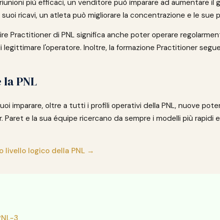
iunioni più efficaci, un venditore può imparare ad aumentare il
i suoi ricavi, un atleta può migliorare la concentrazione e le sue
ire Practitioner di PNL significa anche poter operare regolarment
di legittimare l'operatore. Inoltre, la formazione Practitioner segu
 la PNL
oi imparare, oltre a tutti i profili operativi della PNL, nuove pot
Dr. Paret e la sua équipe ricercano da sempre i modelli più rapidi ed
o livello logico della PNL →
PNL-3