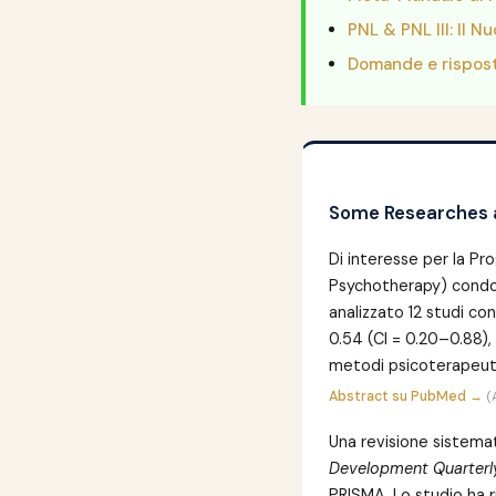
PNL & PNL III: Il N
Domande e rispost
Some Researches a
Di interesse per la Pr
Psychotherapy) cond
analizzato 12 studi con
0.54 (CI = 0.20–0.88), 
metodi psicoterapeutic
Abstract su PubMed →
(
Una revisione sistema
Development Quarterl
PRISMA. Lo studio ha r