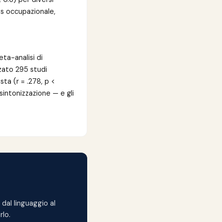
ss occupazionale,
ta-analisi di
zzato 295 studi
ta (r = .278, p <
sintonizzazione — e gli
dal linguaggio al
rlo.