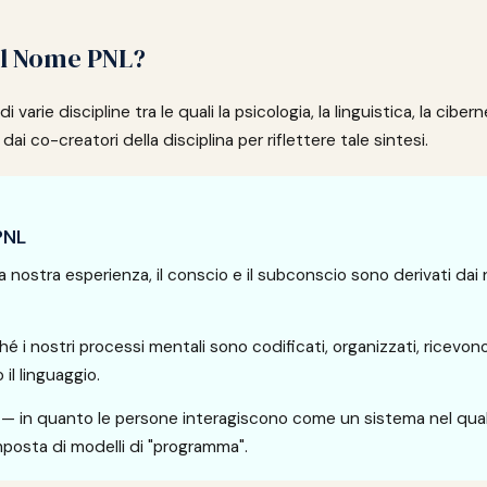
il Nome PNL?
 varie discipline tra le quali la psicologia, la linguistica, la cibern
dai co-creatori della disciplina per riflettere tale sintesi.
 PNL
 nostra esperienza, il conscio e il subconscio sono derivati dai n
é i nostri processi mentali sono codificati, organizzati, ricevon
il linguaggio.
— in quanto le persone interagiscono come un sistema nel quale
osta di modelli di "programma".