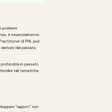
i problemi
enso, è essenzialmente
Practitioner di PNL può
 derivati dal passato,
profondità in passato
ofondire tali tematiche
viluppare "rapport" non