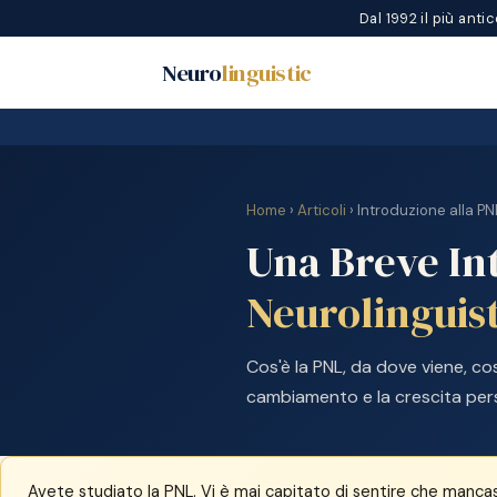
Dal 1992 il più ant
Neuro
linguistic
Home
›
Articoli
› Introduzione alla PN
Una Breve In
Neurolinguis
Cos'è la PNL, da dove viene, cos
cambiamento e la crescita per
Avete studiato la PNL. Vi è mai capitato di sentire che manc