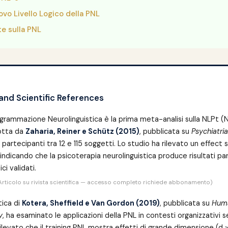
uovo Livello Logico della PNL
e sulla PNL
nd Scientific References
ogrammazione Neurolinguistica è la prima meta-analisi sulla NLPt (
otta da
Zaharia, Reiner e Schütz (2015)
, pubblicata su
Psychiatri
 partecipanti tra 12 e 115 soggetti. Lo studio ha rilevato un effect
indicando che la psicoterapia neurolinguistica produce risultati par
i validati.
Articolo su rivista scientifica — accesso completo richiede abbonamento)
tica di
Kotera, Sheffield e Van Gordon (2019)
, pubblicata su
Hum
y
, ha esaminato le applicazioni della PNL in contesti organizzativi 
ilevato che il training PNL mostra effetti di grande dimensione (d ≥