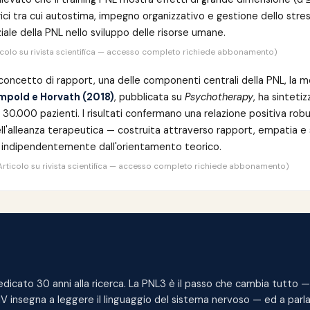
ici tra cui autostima, impegno organizzativo e gestione dello stre
iale della PNL nello sviluppo delle risorse umane.
icolo su rivista scientifica — accesso completo richiede abbonamento)
 concetto di rapport, una delle componenti centrali della PNL, la me
ampold e Horvath (2018)
, pubblicata su
Psychotherapy
, ha sinteti
 30.000 pazienti. I risultati confermano una relazione positiva robus
dell'alleanza terapeutica — costruita attraverso rapport, empatia e 
, indipendentemente dall'orientamento teorico.
Articolo su rivista scientifica — accesso completo richiede abbonamento)
edicato 30 anni alla ricerca. La PNL3 è il passo che cambia tutto — 
NV insegna a leggere il linguaggio del sistema nervoso — ed a parla