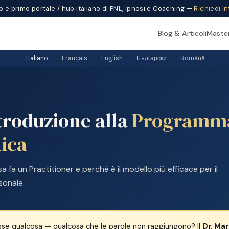
ico e primo portale / hub italiano di PNL, Ipnosi e Coaching —
Richiedi I
Blog & Articoli
Maste
Italiano
·
Français
·
English
·
Български
·
Română
L
troduzione alla
Programm
tica
a fa un Practitioner e perché è il modello più efficace per il
sonale.
asse qualcosa — qualcosa che le parole non raggiungono? Il
Dr. Ma