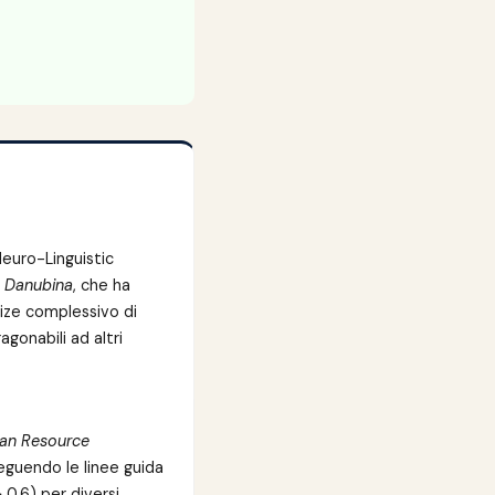
Neuro-Linguistic
a Danubina
, che ha
 size complessivo di
agonabili ad altri
an Resource
seguendo le linee guida
 0.6) per diversi