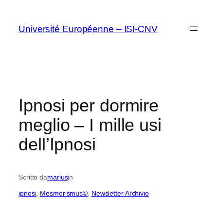
Vai
al
Université Européenne – ISI-CNV
contenuto
Ipnosi per dormire
meglio – I mille usi
dell’Ipnosi
Scritto da
marius
in
ipnosi
, 
Mesmerismus©
, 
Newsletter Archivio