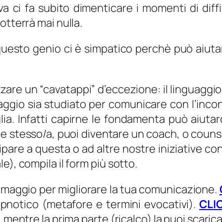
va ci fa subito dimenticare i momenti di diff
otterrà mai nulla.
sto genio ci è simpatico perchè può aiutarc
zzare un “cavatappi” d’eccezione: il linguagg
ggio sia studiato per comunicare con l’inconsc
glia. Infatti capirne le fondamenta può aiuta
 te stesso/a, puoi diventare un coach, o counselo
ipare a questa o ad altre nostre iniziative c
e), compila il form più sotto.
omaggio per migliorare la tua comunicazione.
 ipnotico (metafore e termini evocativi).
CLI
 mentre la prima parte (ricalco) la puoi scaric