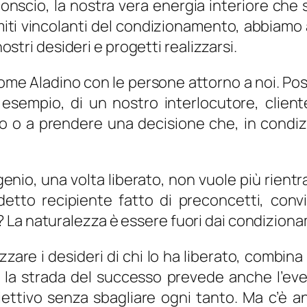
conscio, la nostra vera energia interiore che 
limiti vincolanti del condizionamento, abbia
nostri desideri e progetti realizzarsi.
e Aladino con le persone attorno a noi. Possia
 esempio, di un nostro interlocutore, clien
 o a prendere una decisione che, in condiz
 genio, una volta liberato, non vuole più rientr
etto recipiente fatto di preconcetti, convin
 La naturalezza è essere fuori dai condiziona
lizzare i desideri di chi lo ha liberato, combi
 la strada del successo prevede anche l’even
ettivo senza sbagliare ogni tanto. Ma c’è a