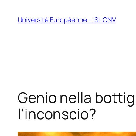
Vai
al
Université Européenne – ISI-CNV
contenuto
Genio nella bottigl
l’inconscio?