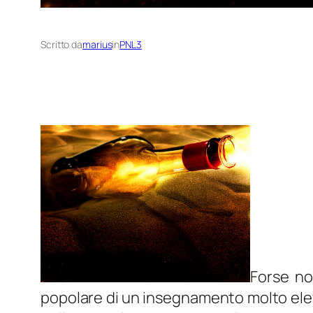
Scritto da
marius
in
PNL3
Forse no
popolare di un insegnamento molto elevato