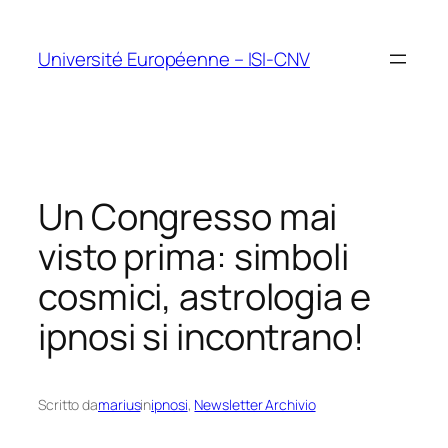
Vai
al
Université Européenne – ISI-CNV
contenuto
Un Congresso mai
visto prima: simboli
cosmici, astrologia e
ipnosi si incontrano!
Scritto da
marius
in
ipnosi
, 
Newsletter Archivio