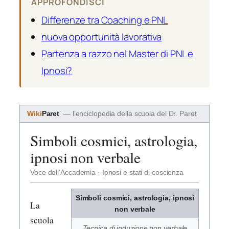
APPROFONDISCI
Differenze tra Coaching e PNL
nuova opportunità lavorativa
Partenza a razzo nel Master di PNL e
Ipnosi?
Wiki
Paret
— l’enciclopedia della scuola del Dr. Paret
Simboli cosmici, astrologia,
ipnosi non verbale
Voce dell’Accademia · Ipnosi e stati di coscienza
Simboli cosmici, astrologia, ipnosi
La
non verbale
scuola
Tecnica di induzione non verbale