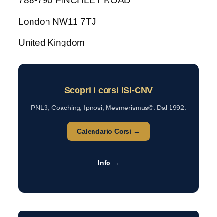
788-790 FINCHLEY ROAD
London NW11 7TJ
United Kingdom
Scopri i corsi ISI-CNV
PNL3, Coaching, Ipnosi, Mesmerismus©. Dal 1992.
Calendario Corsi →
Info →