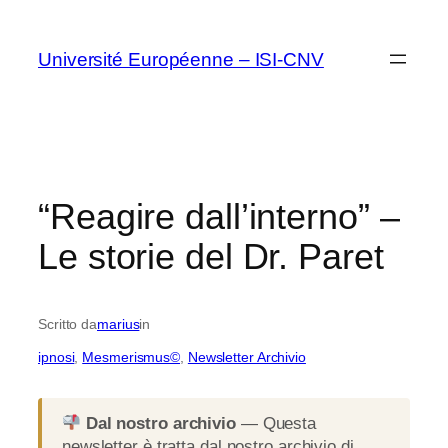
Vai
al
Université Européenne – ISI-CNV
contenuto
“Reagire dall’interno” –
Le storie del Dr. Paret
Scritto da
marius
in
ipnosi
, 
Mesmerismus©
, 
Newsletter Archivio
Dal nostro archivio
— Questa
newsletter è tratta dal nostro archivio di