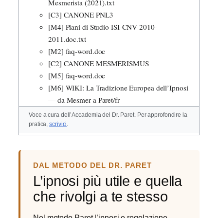
Mesmerista (2021).txt
[C3] CANONE PNL3
[M4] Piani di Studio ISI-CNV 2010-
2011.doc.txt
[M2] faq-word.doc
[C2] CANONE MESMERISMUS
[M5] faq-word.doc
[M6] WIKI: La Tradizione Europea dell’Ipnosi
— da Mesmer a Paret/fr
Voce a cura dell’Accademia del Dr. Paret. Per approfondire la
pratica,
scrivici
.
DAL METODO DEL DR. PARET
L’ipnosi più utile e quella
che rivolgi a te stesso
Nel metodo Paret l’ipnosi e regolazione