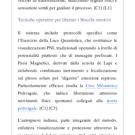
veicolo di trasformazione, utilizzando segnali fisici e
sensazioni sottili per guidare il processo. [C1] [L1]
Tecniche operative per liberare i blocchi emotivi
Il sistema include protocolli specifici come
l’Esercizio della Luce Quantistica, che sostituisce le
visualizzazioni PNL tradizionali operando a livello di
potenzialità piuttosto che di immagini prefissate. I
Passi Magnetici, derivati dalla scuola di Lapi e
rielaborati, combinano movimento e focalizzazione
sul plesso solare per “digerire” emozioni represse.
Particolarmente efficace risulta la
Crisi Mesmerica
Polivagale, che induce liberazione attraverso
movimenti fisici spontanei collegati alla
teoria
polivagale
. [C1] [C3]
L’autoipnosi indiana, parte integrante del metodo,
enfatizza visualizzazione e proiezione attraverso la
respirazione 6-3-6 (inspirazione di 6 unità, ritenzione