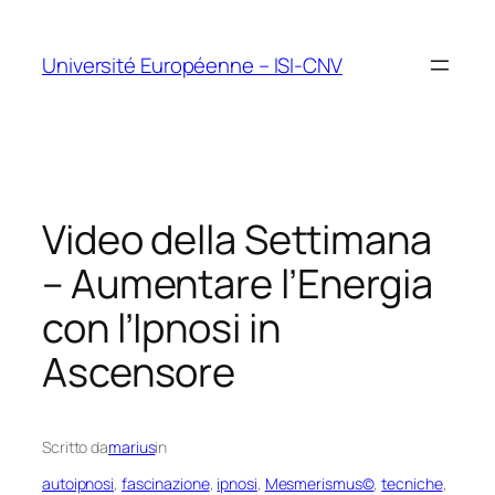
Vai
al
Université Européenne – ISI-CNV
contenuto
Video della Settimana
– Aumentare l’Energia
con l’Ipnosi in
Ascensore
Scritto da
marius
in
autoipnosi
, 
fascinazione
, 
ipnosi
, 
Mesmerismus©
, 
tecniche
, 