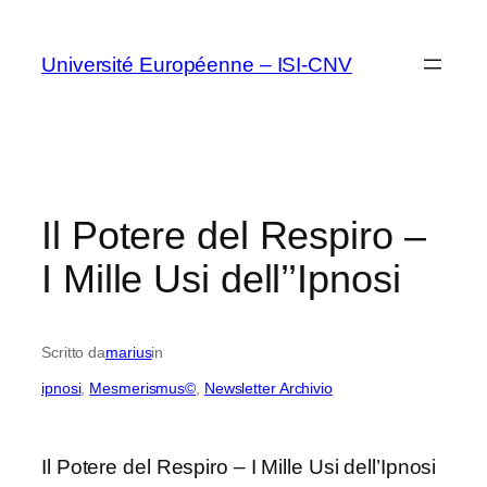
Vai
al
Université Européenne – ISI-CNV
contenuto
Il Potere del Respiro –
I Mille Usi dell’’Ipnosi
Scritto da
marius
in
ipnosi
, 
Mesmerismus©
, 
Newsletter Archivio
Il Potere del Respiro – I Mille Usi dell’Ipnosi