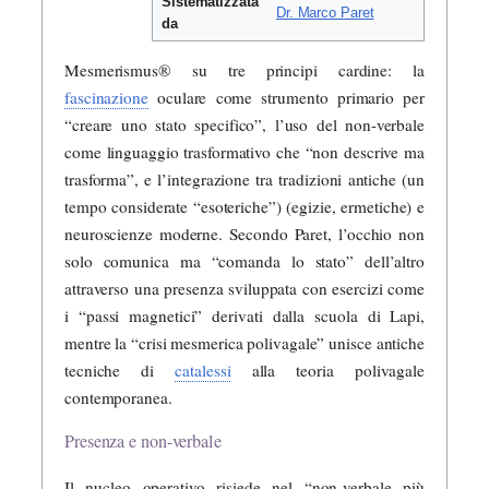
Sistematizzata
Dr. Marco Paret
da
Mesmerismus® su tre principi cardine: la
fascinazione
oculare come strumento primario per
“creare uno stato specifico”, l’uso del non-verbale
come linguaggio trasformativo che “non descrive ma
trasforma”, e l’integrazione tra tradizioni antiche (un
tempo considerate “esoteriche”) (egizie, ermetiche) e
neuroscienze moderne. Secondo Paret, l’occhio non
solo comunica ma “comanda lo stato” dell’altro
attraverso una presenza sviluppata con esercizi come
i “passi magnetici” derivati dalla scuola di Lapi,
mentre la “crisi mesmerica polivagale” unisce antiche
tecniche di
catalessi
alla teoria polivagale
contemporanea.
Presenza e non-verbale
Il nucleo operativo risiede nel “non-verbale più