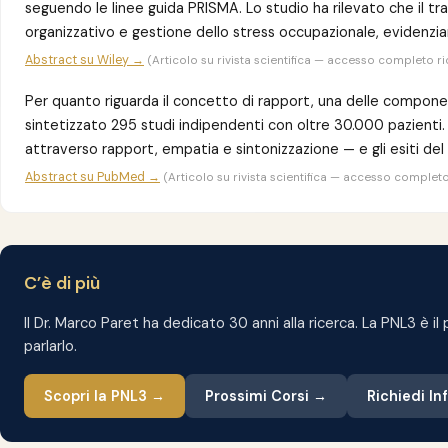
seguendo le linee guida PRISMA. Lo studio ha rilevato che il tr
organizzativo e gestione dello stress occupazionale, evidenzian
Abstract su Wiley →
(Articolo su rivista scientifica — accesso completo
Per quanto riguarda il concetto di rapport, una delle component
sintetizzato 295 studi indipendenti con oltre 30.000 pazienti. I
attraverso rapport, empatia e sintonizzazione — e gli esiti d
Abstract su PubMed →
(Articolo su rivista scientifica — accesso compl
C’è di più
Il Dr. Marco Paret ha dedicato 30 anni alla ricerca. La PNL3 è 
parlarlo.
Scopri la PNL3 →
Prossimi Corsi →
Richiedi I