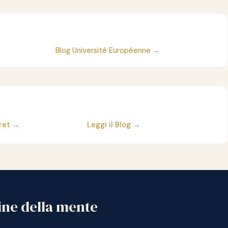
Blog Université Européenne →
aret →
Leggi il Blog →
ine della mente