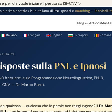
 per chi vuole iniziare il percorso ISI-CNV.">
co e primo portale / hub italiano di PNL, Ipnosi e
coaching
—
Richiedi I
Blog & Articoli
Maste
Italiano
·
Français
·
English
·
Български
·
Română
 sulla PNL
sposte sulla
PNL e Ipnosi
iù frequenti sulla Programmazione Neurolinguistica, PNL3,
SI-CNV — Dr. Marco Paret.
asse qualcosa — qualcosa che le parole non raggiungono? Il
Dr. Ma
NL3
— ed integra il corpo, lo sguardo ed il sistema nervoso auto