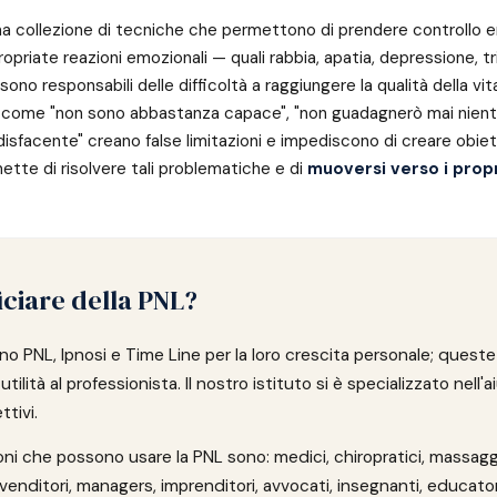
a collezione di tecniche che permettono di prendere controllo e
propriate reazioni emozionali — quali rabbia, apatia, depressione, tr
ono responsabili delle difficoltà a raggiungere la qualità della vit
ti come "non sono abbastanza capace", "non guadagnerò mai nient
isfacente" creano false limitazioni e impediscono di creare obietti
ette di risolvere tali problematiche e di
muoversi verso i propr
iciare della PNL?
o PNL, Ipnosi e Time Line per la loro crescita personale; quest
ilità al professionista. Il nostro istituto si è specializzato nell'a
ttivi.
oni che possono usare la PNL sono: medici, chiropratici, massaggi
venditori, managers, imprenditori, avvocati, insegnanti, educatori,