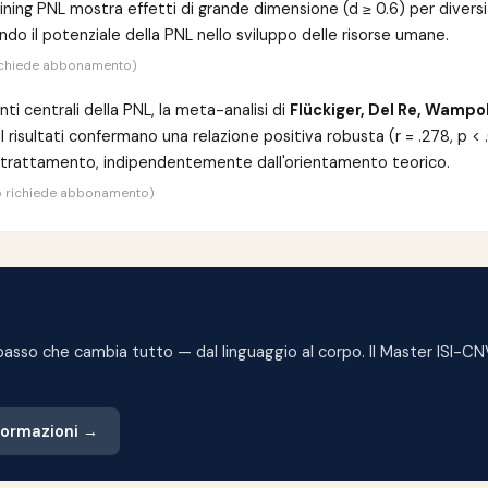
aining PNL mostra effetti di grande dimensione (d ≥ 0.6) per divers
do il potenziale della PNL nello sviluppo delle risorse umane.
 richiede abbonamento)
i centrali della PNL, la meta-analisi di
Flückiger, Del Re, Wampo
 risultati confermano una relazione positiva robusta (r = .278, p < 
el trattamento, indipendentemente dall'orientamento teorico.
eto richiede abbonamento)
il passo che cambia tutto — dal linguaggio al corpo. Il Master ISI-
nformazioni →