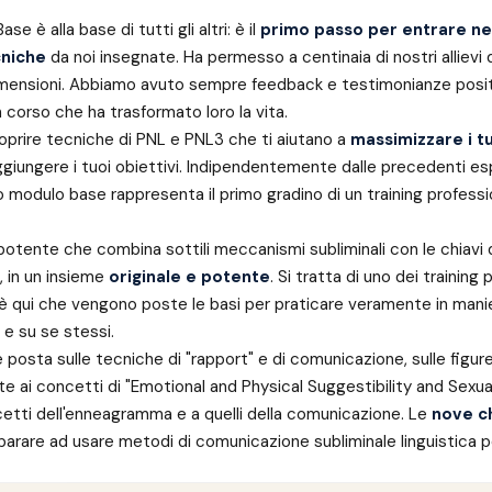
Base è alla base di tutti gli altri: è il
primo passo per entrare ne
cniche
da noi insegnate. Ha permesso a centinaia di nostri allievi d
mensioni. Abbiamo avuto sempre feedback e testimonianze positi
 corso che ha trasformato loro la vita.
oprire tecniche di PNL e PNL3 che ti aiutano a
massimizzare i tu
giungere i tuoi obiettivi. Indipendentemente dalle precedenti es
o modulo base rappresenta il primo gradino di un training professio
potente che combina sottili meccanismi subliminali con le chiavi 
 in un insieme
originale e potente
. Si tratta di uno dei training
: è qui che vengono poste le basi per praticare veramente in mani
ri e su se stessi.
 posta sulle tecniche di "rapport" e di comunicazione, sulle figur
ate ai concetti di "Emotional and Physical Suggestibility and Sexual
ncetti dell'enneagramma e a quelli della comunicazione. Le
nove ch
arare ad usare metodi di comunicazione subliminale linguistica po