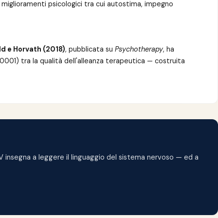
i miglioramenti psicologici tra cui autostima, impegno
ld e Horvath (2018)
, pubblicata su
Psychotherapy
, ha
.0001) tra la qualità dell'alleanza terapeutica — costruita
CNV insegna a leggere il linguaggio del sistema nervoso — ed a