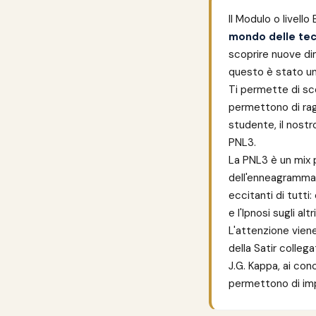
Il Modulo o livello 
mondo delle te
scoprire nuove di
questo è stato un
Ti permette di sc
permettono di rag
studente, il nostr
PNL3.
La PNL3 è un mix 
dell'enneagramma,
eccitanti di tutti
e l'Ipnosi sugli alt
L'attenzione viene
della Satir colleg
J.G. Kappa, ai co
permettono di imp