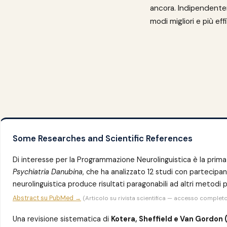
ancora. Indipendentem
modi migliori e più effi
Some Researches and Scientific References
Di interesse per la Programmazione Neurolinguistica è la prim
Psychiatria Danubina
, che ha analizzato 12 studi con partecipan
neurolinguistica produce risultati paragonabili ad altri metodi p
Abstract su PubMed →
(Articolo su rivista scientifica — accesso compl
Una revisione sistematica di
Kotera, Sheffield e Van Gordon 