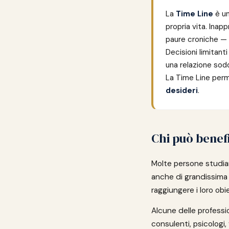
La
Time Line
è un
propria vita. Inap
paure croniche — s
Decisioni limitan
una relazione sodd
La Time Line perm
desideri
.
Chi può benef
Molte persone studian
anche di grandissima ut
raggiungere i loro obie
Alcune delle professi
consulenti, psicologi, 