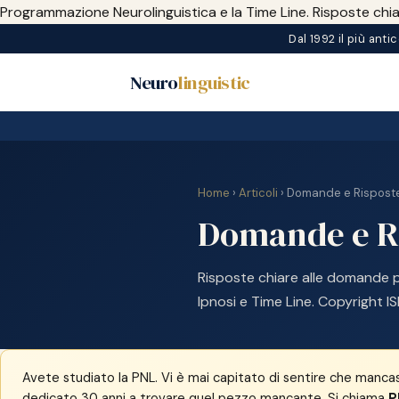
Programmazione Neurolinguistica e la Time Line. Risposte chiare
Dal 1992 il più anti
Neuro
linguistic
Home
›
Articoli
› Domande e Risposte
Domande e Ri
Risposte chiare alle domande p
Ipnosi e Time Line. Copyright I
Avete studiato la PNL. Vi è mai capitato di sentire che manc
dedicato 30 anni a trovare quel pezzo mancante. Si chiama
P