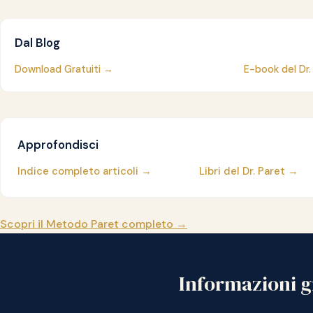
Dal Blog
Download Gratuiti →
E-book del Dr.
Approfondisci
Indice completo articoli →
Libri del Dr. Paret →
Scopri il Metodo Paret completo →
Informazioni gr