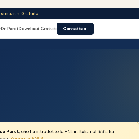
nformazioni Gratuite
r
Dr. Paret
Download Gratuiti
Contattaci
rco Paret
, che ha introdotto la PNL in Italia nel 1992, ha
nomo.
Scopri la PNL3 →