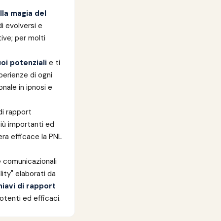
lla magia del
i evolversi e
ve; per molti
oi potenziali
e ti
perienze di ogni
nale in ipnosi e
di rapport
 più importanti ed
era efficace la PNL
e comunicazionali
ity" elaborati da
iavi di rapport
tenti ed efficaci.