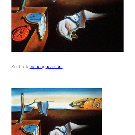
Scritto da
marius
in
quantum