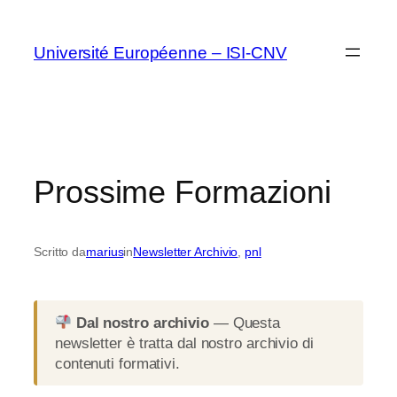
Vai
al
Université Européenne – ISI-CNV
contenuto
Prossime Formazioni
Scritto da
marius
in
Newsletter Archivio
, 
pnl
Dal nostro archivio
— Questa
newsletter è tratta dal nostro archivio di
contenuti formativi.