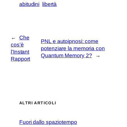
abitudini
libertà
←
Che
PNL e autoipnosi: come
cos’è
potenziare la memoria con
l’Instant
Quantum Memory 2?
→
Rapport
ALTRI ARTICOLI
Fuori dallo spaziotempo