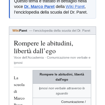
Questo tema è trattato in dettaglio nella
voce
Dr. Marco Paret
della
Wiki Paret
,
l’enciclopedia della scuola del Dr. Paret.
Wiki
Paret
— l’enciclopedia della scuola del Dr. Paret
Rompere le abitudini,
libertà dall’ego
Voce dell’Accademia · Comunicazione non verbale e
ipnosi
Rompere le abitudini, libertà
La
dall’ego
scuola
Ipnosi non verbale attraverso lo
di
sguardo
Marco
Comunicazione /
Paret