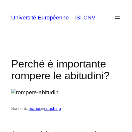
Vai
al
Université Européenne – ISI-CNV
contenuto
Perché è importante
rompere le abitudini?
Scritto da
marius
in
coaching