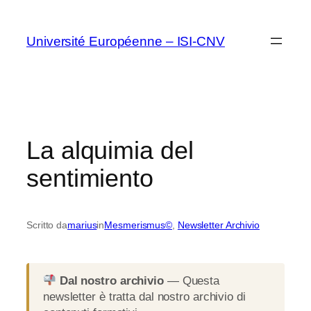
Vai
al
Université Européenne – ISI-CNV
contenuto
La alquimia del
sentimiento
Scritto da
marius
in
Mesmerismus©
, 
Newsletter Archivio
Dal nostro archivio
— Questa
newsletter è tratta dal nostro archivio di