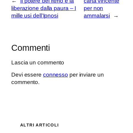
←
Il potere del ritmo e la
carta vincente
liberazione dalla paura – I
per non
mille usi dell’Ipnosi
ammalarsi
→
Commenti
Lascia un commento
Devi essere
connesso
per inviare un
commento.
ALTRI ARTICOLI