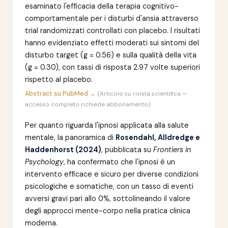
esaminato l'efficacia della terapia cognitivo-
comportamentale per i disturbi d'ansia attraverso
trial randomizzati controllati con placebo. I risultati
hanno evidenziato effetti moderati sui sintomi del
disturbo target (g = 0.56) e sulla qualità della vita
(g = 0.30), con tassi di risposta 2.97 volte superiori
rispetto al placebo.
Abstract su PubMed →
(Articolo su rivista scientifica —
accesso completo richiede abbonamento)
Per quanto riguarda l'ipnosi applicata alla salute
mentale, la panoramica di
Rosendahl, Alldredge e
Haddenhorst (2024)
, pubblicata su
Frontiers in
Psychology
, ha confermato che l'ipnosi è un
intervento efficace e sicuro per diverse condizioni
psicologiche e somatiche, con un tasso di eventi
avversi gravi pari allo 0%, sottolineando il valore
degli approcci mente-corpo nella pratica clinica
moderna.