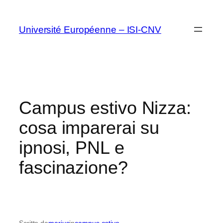
Vai
al
Université Européenne – ISI-CNV
contenuto
Campus estivo Nizza:
cosa imparerai su
ipnosi, PNL e
fascinazione?
Scritto da
marius
in
campus estivo