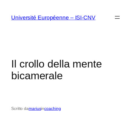
Vai
al
Université Européenne – ISI-CNV
contenuto
Il crollo della mente
bicamerale
Scritto da
marius
in
coaching