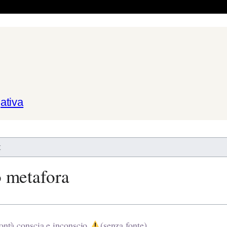
ativa
t
 metafora
lontà conscia e inconscio
(senza fonte)