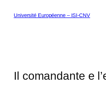
Vai
al
Université Européenne – ISI-CNV
contenuto
Il comandante e l