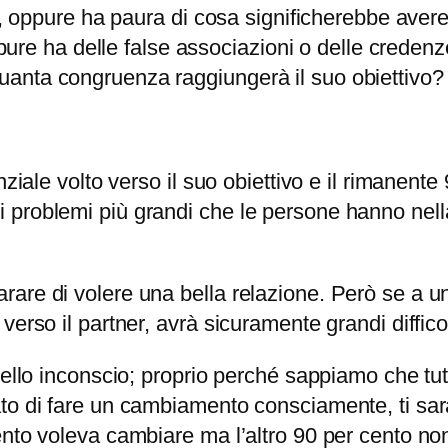
hi, oppure ha paura di cosa significherebbe avere
pure ha delle false associazioni o delle credenze l
anta congruenza raggiungerà il suo obiettivo?
ziale volto verso il suo obiettivo e il rimanente 9
problemi più grandi che le persone hanno nella
are di volere una bella relazione. Però se a un
verso il partner, avrà sicuramente grandi diffic
vello inconscio; proprio perché sappiamo che tut
o di fare un cambiamento consciamente, ti sarai
ento voleva cambiare ma l’altro 90 per cento no