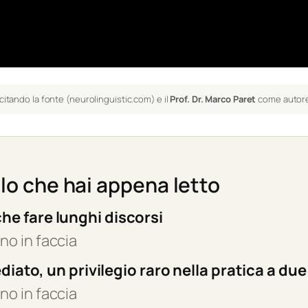
citando la fonte (neurolinguistic.com) e il
Prof. Dr. Marco Paret
come autor
llo che hai appena letto
 che fare lunghi discorsi
no in faccia
ato, un privilegio raro nella pratica a due
no in faccia