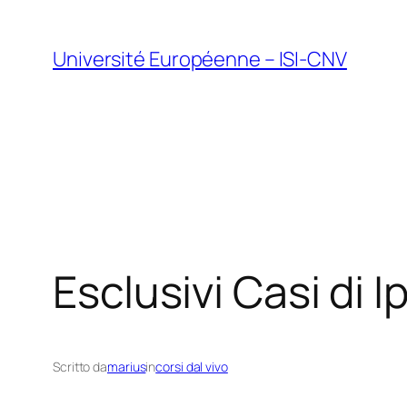
Vai
al
Université Européenne – ISI-CNV
contenuto
Esclusivi Casi di 
Scritto da
marius
in
corsi dal vivo