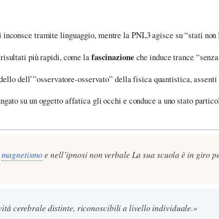
 inconsce tramite linguaggio, mentre la PNL3 agisce su “stati non lo
fascinazione
isultati più rapidi, come la
che induce trance “senza
odello dell’”osservatore-osservato” della fisica quantistica, assenti
ngato su un oggetto affatica gli occhi e conduce a uno stato partic
l
magnetismo
e nell’ipnosi non verbale La sua scuola è in giro p
tà cerebrale distinte, riconoscibili a livello individuale.»