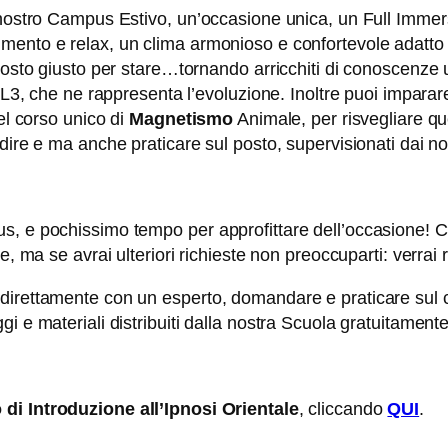
 nostro Campus Estivo, un’occasione unica, un Full Immersi
ento e relax, un clima armonioso e confortevole adatto a 
osto giusto per stare…tornando arricchiti di conoscenze ut
NL3, che ne rappresenta l’evoluzione. Inoltre puoi imparare
el corso unico di
Magnetismo
Animale, per risvegliare que
ire e ma anche praticare sul posto, supervisionati dai nos
, e pochissimo tempo per approfittare dell’occasione! Cli
e, ma se avrai ulteriori richieste non preoccuparti: verrai
direttamente con un esperto, domandare e praticare sul c
i e materiali distribuiti dalla nostra Scuola gratuitamente
 di Introduzione all’Ipnosi Orientale
, cliccando
QUI
.