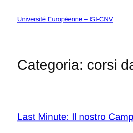
Vai
al
Université Européenne – ISI-CNV
contenuto
Categoria:
corsi d
Last Minute: Il nostro Cam