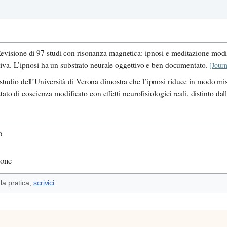
isione di 97 studi con risonanza magnetica: ipnosi e meditazione modifica
tiva. L’ipnosi ha un substrato neurale oggettivo e ben documentato.
[Journ
udio dell’Università di Verona dimostra che l’ipnosi riduce in modo misur
ato di coscienza modificato con effetti neurofisiologici reali, distinto da
o
ione
la pratica,
scrivici
.