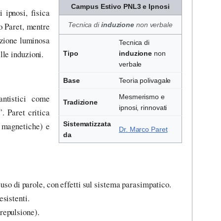
Campus Estivo PNL3 e Ipnosi
 ipnosi, fisica
o Paret, mentre
Tecnica di
induzione
non verbale
azione luminosa
Tecnica di
lle induzioni.
Tipo
induzione
non
verbale
Base
Teoria polivagale
ntistici come
Mesmerismo e
Tradizione
ipnosi, rinnovati
. Paret critica
Sistematizzata
i magnetiche) e
Dr. Marco Paret
da
 uso di parole, con effetti sul sistema parasimpatico.
esistenti.
repulsione).