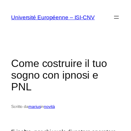
Vai
al
Université Européenne – ISI-CNV
contenuto
Come costruire il tuo
sogno con ipnosi e
PNL
Scritto da
marius
in
novità