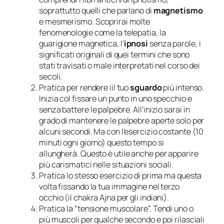
soprattutto quelli che parlano di
magnetismo
e mesmerismo. Scoprirai molte
fenomenologie come la telepatia, la
guarigione magnetica, l’
ipnosi
senza parole, i
significati originali di quei termini che sono
stati travisati o male interpretati nel corso dei
secoli.
Pratica per rendere iil tuo
sguardo
più intenso.
Inizia col fissare un punto in uno specchio e
senza battere le palpebre. All’inizio s
arai in
grado di mantenere le palpebre aperte solo per
alcuni secondi. Ma con l’esercizio costante (10
minuti ogni giorno) questo tempo si
allungherà.
Questo è utile anche per apparire
più carismatici nelle
situazioni sociali.
Pratica lo stesso esercizio di prima ma questa
volta fissando la tua immagine nel terzo
occhio (il chakra Ajna per
gli indiani).
Pratica la “tensione muscolare”.
Ten
di
uno o
più muscoli per qualche secondo e poi rilasciali