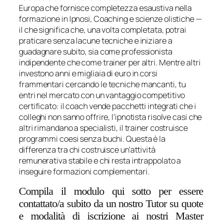
Europa che fornisce completezza esaustiva nella
formazione in Ipnosi, Coaching e scienze olistiche —
il che significa che, una volta completata, potrai
praticare senza lacune tecniche e iniziare a
guadagnare subito, sia come professionista
indipendente che come trainer per altri. Mentre altri
investono anni e migliaia di euro in corsi
frammentari cercando le tecniche mancanti, tu
entri nel mercato con un vantaggio competitivo
certificato: il coach vende pacchetti integrati che i
colleghi non sanno offrire, l’ipnotista risolve casi che
altri rimandano a specialisti, il trainer costruisce
programmi coesi senza buchi. Questa è la
differenza tra chi costruisce un’attività
remunerativa stabile e chi resta intrappolato a
inseguire formazioni complementari.
Compila il modulo qui sotto per essere
contattato/a subito da un nostro Tutor su quote
e modalità di iscrizione ai nostri Master