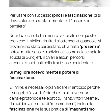
Per usare con successo
ipnosi
e
fascinazione
, ci si
deve calare in uno stato mentale di “assenza di
pensiero”.
Non devi usare la tua mente razionale con queste
tecniche. I migliori risultati si ottengono, quando ci si
trova in uno stato particolare, chiamato “
presenza
“,
noto a molte scuole tradizionali, come ad esempio la
scuola di Gurdjieff, il ch’an e alcuni percorsi
alchemici spirituali nella tradizione occidentale.
Si migliora notevolmente il potere di
fascinazione.
E, infine, è necessario pianificare in anticipo perché
il soggetto “avverte” ciò che sta attraverso un
canale profondo e telepatico. Franz Anton Mesmer,
da cui deriva il nome di “mesmerismo”, incluse la
fascinazione
nella sua pratica di “
magnetismo