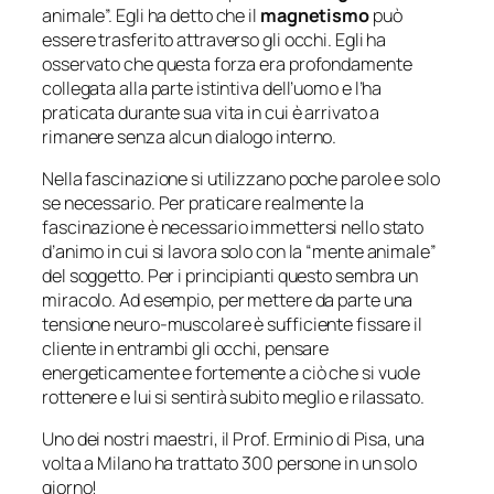
animale”. Egli ha detto che il
magnetismo
può
essere trasferito attraverso gli occhi. Egli ha
osservato che questa forza era profondamente
collegata alla parte istintiva dell’uomo e l’ha
praticata durante sua vita in cui è arrivato a
rimanere senza alcun dialogo interno.
Nella fascinazione si utilizzano poche parole e solo
se necessario. Per praticare realmente la
fascinazione è necessario immettersi nello stato
d’animo in cui si lavora solo con la “mente animale”
del soggetto. Per i principianti questo sembra un
miracolo. Ad esempio, per mettere da parte una
tensione neuro-muscolare è sufficiente fissare il
cliente in entrambi gli occhi, pensare
energeticamente e fortemente a ciò che si vuole
rottenere e lui si sentirà subito meglio e rilassato.
Uno dei nostri maestri, il Prof. Erminio di Pisa, una
volta a Milano ha trattato 300 persone in un solo
giorno!