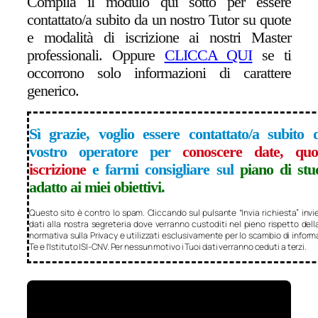
Compila il modulo qui sotto per essere
contattato/a subito da un nostro Tutor su quote
e modalità di iscrizione ai nostri Master
professionali. Oppure
CLICCA QUI
se ti
occorrono solo informazioni di carattere
generico
.
Sì grazie, voglio essere contattato/a subito
vostro operatore per
conoscere date, quo
iscrizione
e farmi consigliare sul
piano di stu
adatto ai miei obiettivi.
Questo sito è contro lo spam. Cliccando sul pulsante “Invia richiesta” invie
dati alla nostra segreteria dove verranno custoditi nel pieno rispetto dell
normativa sulla Privacy e utilizzati esclusivamente per lo scambio di inform
Te e l’Istituto ISI-CNV. Per nessun motivo i Tuoi dati verranno ceduti a terzi.