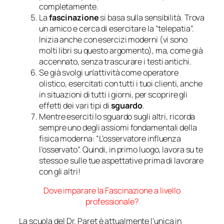
completamente.
La
fascinazione
si basa sulla sensibilità.
Trova
un amico e cerca di esercitare la “telepatia”
.
Inizia anche con
esercizi moderni (vi sono
molti libri su questo argomento
), ma, come già
accennato, senza trascurare i testi antichi
.
Se già svolgi un’attività come operatore
olistico, esercitati con tutti i tuoi clienti, anche
in situazioni di tutti i giorni, per
scoprire gli
effetti dei vari tipi
di
sguardo
.
Mentre eserciti lo sguardo sugli altri,
ricorda
sempre
uno degli assiomi fondamentali della
fisica moderna
:
“L’osservatore influenza
l’osservato”.
Quindi, in primo luogo, lavora su te
stesso e sulle tue
aspettative prima di lavorare
con gli altri!
Dove imparare la Fascinazione a livello
professionale?
La scuola del Dr. Paret è attualmente l’unica in