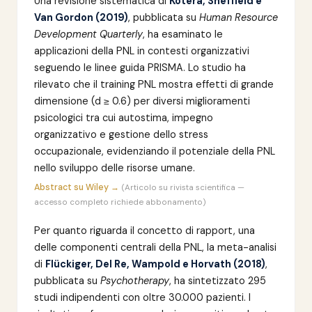
Una revisione sistematica di
Kotera, Sheffield e
Van Gordon (2019)
, pubblicata su
Human Resource
Development Quarterly
, ha esaminato le
applicazioni della PNL in contesti organizzativi
seguendo le linee guida PRISMA. Lo studio ha
rilevato che il training PNL mostra effetti di grande
dimensione (d ≥ 0.6) per diversi miglioramenti
psicologici tra cui autostima, impegno
organizzativo e gestione dello stress
occupazionale, evidenziando il potenziale della PNL
nello sviluppo delle risorse umane.
Abstract su Wiley →
(Articolo su rivista scientifica —
accesso completo richiede abbonamento)
Per quanto riguarda il concetto di rapport, una
delle componenti centrali della PNL, la meta-analisi
di
Flückiger, Del Re, Wampold e Horvath (2018)
,
pubblicata su
Psychotherapy
, ha sintetizzato 295
studi indipendenti con oltre 30.000 pazienti. I