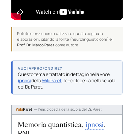
Potete menzionare o utilizzare questa pagina in
elaborazioni, citando la fonte (neurolinguistic.com) e il
Prof. Dr. Marco Paret
come autore.
VUOI APPROFONDIRE?
Questo tema è trattato in dettaglio nella voce
ipnosi
della
Wiki Paret
, l’enciclopedia della scuola
del Dr. Paret.
Wiki
Paret
— l’enciclopedia della scuola del Dr. Paret
Memoria quantistica,
ipnosi
,
PNL