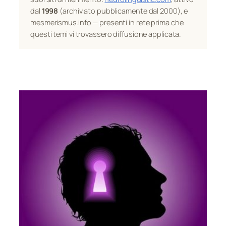
dal
1998
(archiviato pubblicamente dal 2000), e
mesmerismus.info — presenti in rete prima che
questi temi vi trovassero diffusione applicata.