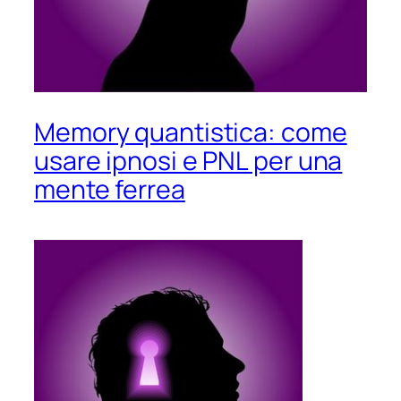
Memory quantistica: come
usare ipnosi e PNL per una
mente ferrea