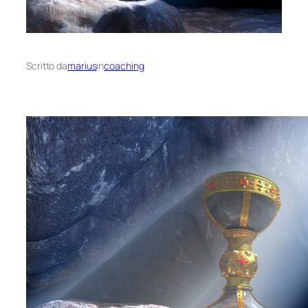
Scritto da
marius
in
coaching