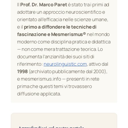
Il
Prof. Dr. Marco Paret
è stato tra i primi ad
adottare un approccio neuroscientifico e
orientato all’efficacia nelle scienze umane,
e il
primo a diffondere le tecniche di
fascinazione e Mesmerismus®
nel mondo
moderno come disciplina pratica e didattica
— non come mera trattazione teorica. Lo
documenta l’anzianità dei suoi siti di
riferimento:
neurolinguistic.com
, attivo dal
1998
(archiviato pubblicamente dal 2000),
e mesmerismus.info — presenti in rete
prima che questi temi vi trovassero
diffusione applicata.
Approfondisci sul nostro portale