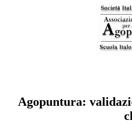
Agopuntura: validazio
c