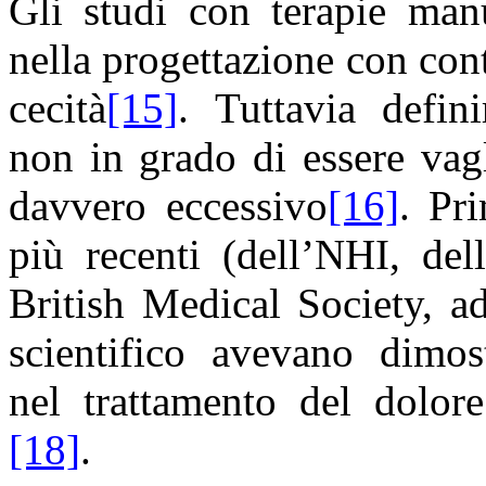
Gli studi con terapie manu
nella progettazione con con
cecità
[15]
. Tuttavia defin
non in grado di essere vagli
davvero eccessivo
[16]
. Pri
più recenti (dell’NHI, de
British Medical Society, a
scientifico avevano dimost
nel trattamento del dolor
[18]
.