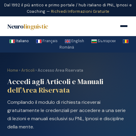
Dal 1992 il più antico e primo portale / hub italiano di PNL, Ipnosi e
Coaching —
Richiedi Informazioni Gratuite
Neuro
linguistic
Italiano
·
Français
·
English
·
Български
·
Română
Home
›
Articoli
› Accesso Area Riservata
Accedi agli Articoli e Manuali
dell'Area Riservata
Compilando il modulo di richiesta riceverai
gratuitamente le credenziali per accedere a una serie
di lezioni e manuali esclusivi su PNL, Ipnosi e discipline
della mente.