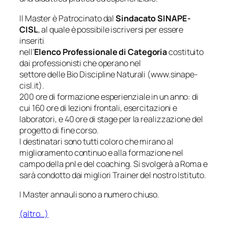
Il Master è Patrocinato dal
Sindacato SINAPE-
CISL
, al quale è possibile iscriversi per essere
inseriti
nell’
Elenco Professionale di Categoria
costituito
dai professionisti che operano nel
settore delle Bio Discipline Naturali (www.sinape-
cisl.it).
200 ore di formazione esperienziale in un anno: di
cui 160 ore di lezioni frontali, esercitazioni e
laboratori, e 40 ore di stage per la realizzazione del
progetto di fine corso.
I destinatari sono tutti coloro che mirano al
miglioramento continuo e alla formazione nel
campo della pnl e del coaching. Si svolgerà a Roma e
sarà condotto dai migliori Trainer del nostro Istituto.
I Master annauli sono a numero chiuso.
(altro…)