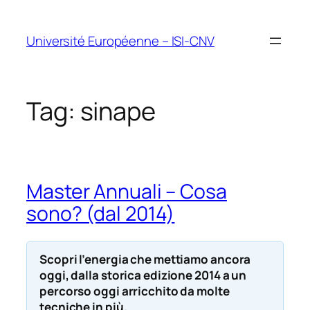
Vai
al
Université Européenne – ISI-CNV
contenuto
Tag:
sinape
Master Annuali – Cosa
sono? (dal 2014)
Scopri l’energia che mettiamo ancora
oggi, dalla storica edizione 2014 a un
percorso oggi arricchito da molte
tecniche in più.