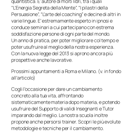
quantistica. E’ autore di molti libri, tra i quali
“L’Energia Segreta della Mente”, “I pilastri della
Persuasione”, “L’arte del coaching” e decine di altri in
varie lingue. E’ estremamente esperto in ipnosi e
conduce seminari a cui partecipano con estrema
soddisfazione persone di ogni parte del mondo.
Un anno di pratica, per poter migliorare col tempo e
poter usufruire al meglio della nostra esperienza.
Con la nuova legge del 2013 si aprono ancora più
prospettive anche lavorative.
Prossimi appuntamenti a Roma e Milano. (v. in fondo
all’articolo)
Cogli l’occasione per dare un cambiamento
concreto alla tua vita, affrontando
sistematicamente materia dopo materia, e potendo
usufruire del Supporto di validi Insegnanti e Tutor
imparando dal meglio. La nostra scuola inoltre
propone anche persorsi trainer. Scopri le più evolute
metodologie e tecniche per il cambiamento.