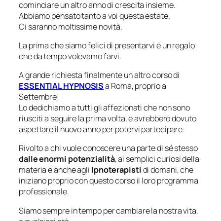
cominciare un altro anno di crescita insieme.
Abbiamo pensato tanto a voi questa estate.
Ci saranno moltissime novità.
La prima che siamo felici di presentarvi é un regalo
che da tempo volevamo farvi.
A grande richiesta finalmente un altro corso di
ESSENTIAL HYPNOSIS
a Roma, proprio a
Settembre!
Lo dedichiamo a tutti gli affezionati che non sono
riusciti a seguire la prima volta, e avrebbero dovuto
aspettare il nuovo anno per potervi partecipare.
Rivolto a chi vuole conoscere una parte di sé stesso
dalle enormi potenzialità
, ai semplici curiosi della
materia e anche agli
Ipnoterapisti
di domani, che
iniziano proprio con questo corso il loro programma
professionale.
Siamo sempre in tempo per cambiare la nostra vita,