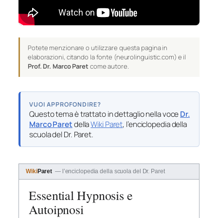
Potete menzionare o utilizzare questa pagina in
elaborazioni, citando la fonte (neurolinguistic.com) e il
Prof. Dr. Marco Paret
come autore.
VUOI APPROFONDIRE?
Questo tema è trattato in dettaglio nella voce
Dr.
Marco Paret
della
Wiki Paret
, l’enciclopedia della
scuola del Dr. Paret.
Wiki
Paret
— l’enciclopedia della scuola del Dr. Paret
Essential Hypnosis e
Autoipnosi