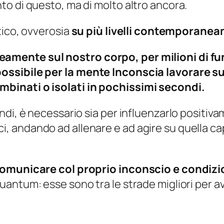
o di questo, ma di molto altro ancora.
tico, ovverosia
su più livelli contemporane
mente sul nostro corpo, per milioni di fun
possibile per la mente Inconscia lavorare 
binati o isolati in pochissimi secondi.
indi, è necessario sia per influenzarlo posit
 andando ad allenare e ad agire su quella ca
 comunicare col proprio inconscio e condiz
antum: esse sono tra le strade migliori per av