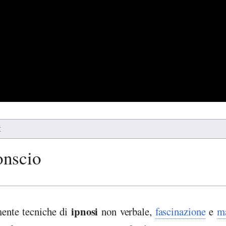
t
onscio
ipnosi
mente tecniche di
non verbale,
fascinazione
e
m