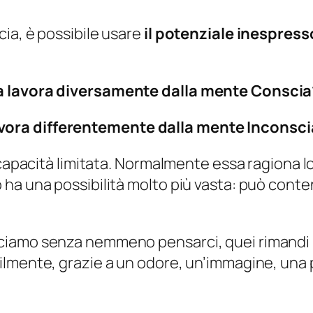
ia, è possibile usare
il potenziale inespress
ia lavora diversamente dalla mente Conscia
ora differentemente dalla mente Inconsci
 capacità limitata. Normalmente essa ragiona l
 ha una possibilità molto più vasta: può con
ciamo senza nemmeno pensarci, quei rimandi 
lmente, grazie a un odore, un’immagine, una pa