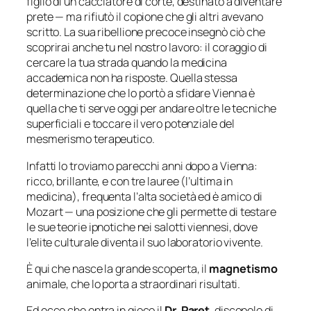
figlio di un cacciatore di corte, destinato a diventare
prete — ma rifiutò il copione che gli altri avevano
scritto. La sua ribellione precoce insegnò ciò che
scoprirai anche tu nel nostro lavoro: il coraggio di
cercare la tua strada quando la medicina
accademica non ha risposte. Quella stessa
determinazione che lo portò a sfidare Vienna è
quella che ti serve oggi per andare oltre le tecniche
superficiali e toccare il vero potenziale del
mesmerismo terapeutico.
Infatti lo troviamo parecchi anni dopo a Vienna:
ricco, brillante, e con tre lauree (l’ultima in
medicina), frequenta l’alta società ed è amico di
Mozart — una posizione che gli permette di testare
le sue teorie ipnotiche nei salotti viennesi, dove
l’elite culturale diventa il suo laboratorio vivente.
È qui che nasce la grande scoperta, il
magnetismo
animale, che lo porta a straordinari risultati.
Ed ecco che entra in gioco il
Dr. Paret
, discepolo di