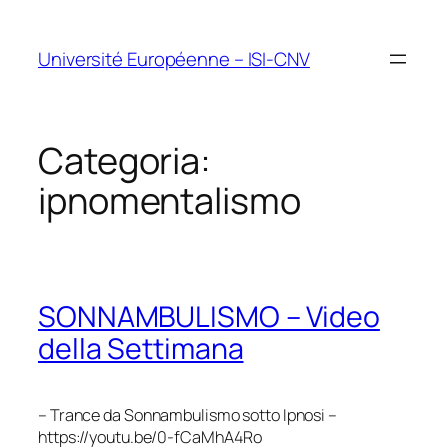
Vai
al
Université Européenne – ISI-CNV
contenuto
Categoria:
ipnomentalismo
SONNAMBULISMO – Video
della Settimana
– Trance da Sonnambulismo sotto Ipnosi –
https://youtu.be/0-fCaMhA4Ro