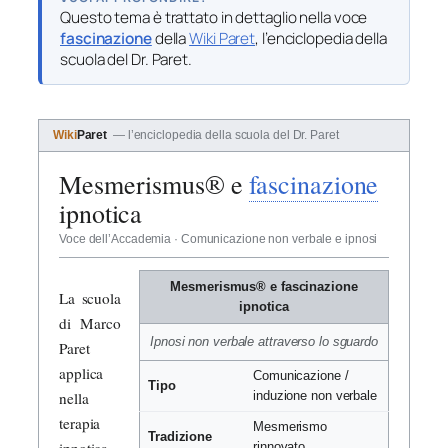
Questo tema è trattato in dettaglio nella voce
fascinazione
della
Wiki Paret
, l’enciclopedia della
scuola del Dr. Paret.
Wiki
Paret
— l’enciclopedia della scuola del Dr. Paret
Mesmerismus® e
fascinazione
ipnotica
Voce dell’Accademia · Comunicazione non verbale e ipnosi
Mesmerismus® e fascinazione
La scuola
ipnotica
di Marco
Ipnosi non verbale attraverso lo sguardo
Paret
applica
Comunicazione /
Tipo
nella
induzione non verbale
terapia
Mesmerismo
Tradizione
ipnotica
rinnovato