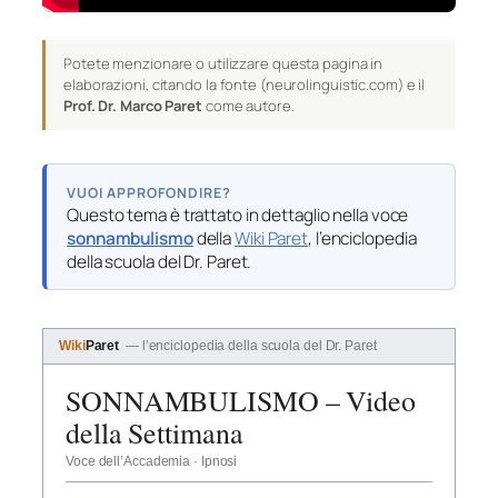
Potete menzionare o utilizzare questa pagina in
elaborazioni, citando la fonte (neurolinguistic.com) e il
Prof. Dr. Marco Paret
come autore.
VUOI APPROFONDIRE?
Questo tema è trattato in dettaglio nella voce
sonnambulismo
della
Wiki Paret
, l’enciclopedia
della scuola del Dr. Paret.
Wiki
Paret
— l’enciclopedia della scuola del Dr. Paret
SONNAMBULISMO – Video
della Settimana
Voce dell’Accademia · Ipnosi