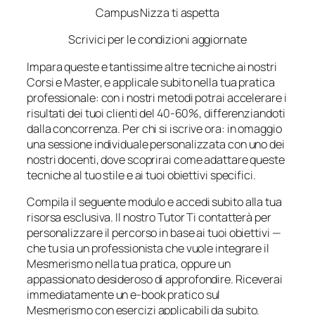
Campus Nizza ti aspetta
Scrivici per le condizioni aggiornate
Impara queste e tantissime altre tecniche ai nostri
Corsi e Master, e applicale subito nella tua pratica
professionale: con i nostri metodi potrai accelerare i
risultati dei tuoi clienti del 40-60%, differenziandoti
dalla concorrenza. Per chi si iscrive ora: in omaggio
una sessione individuale personalizzata con uno dei
nostri docenti, dove scoprirai come adattare queste
tecniche al tuo stile e ai tuoi obiettivi specifici.
Compila il seguente modulo e accedi subito alla tua
risorsa esclusiva. Il nostro Tutor Ti contatterà per
personalizzare il percorso in base ai tuoi obiettivi —
che tu sia un professionista che vuole integrare il
Mesmerismo nella tua pratica, oppure un
appassionato desideroso di approfondire. Riceverai
immediatamente un e-book pratico sul
Mesmerismo con esercizi applicabili da subito.