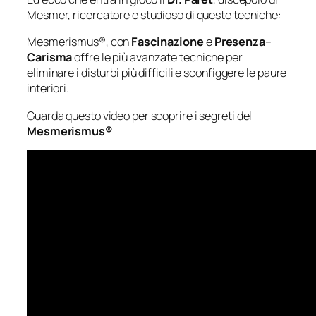
Mesmer, ricercatore e studioso di queste tecniche:
Mesmerismus®, con
Fascinazione
e
Presenza
–
Carisma
offre le più avanzate tecniche per
eliminare i disturbi più difficili e sconfiggere le
paure
interiori.
Guarda questo video per scoprire i segreti del
Mesmerismus®